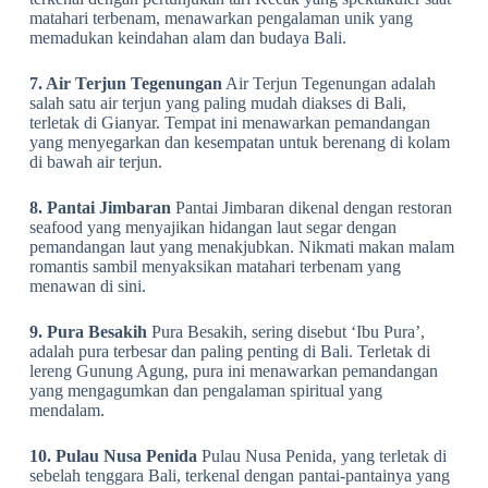
matahari terbenam, menawarkan pengalaman unik yang
memadukan keindahan alam dan budaya Bali.
7. Air Terjun Tegenungan
Air Terjun Tegenungan adalah
salah satu air terjun yang paling mudah diakses di Bali,
terletak di Gianyar. Tempat ini menawarkan pemandangan
yang menyegarkan dan kesempatan untuk berenang di kolam
di bawah air terjun.
8. Pantai Jimbaran
Pantai Jimbaran dikenal dengan restoran
seafood yang menyajikan hidangan laut segar dengan
pemandangan laut yang menakjubkan. Nikmati makan malam
romantis sambil menyaksikan matahari terbenam yang
menawan di sini.
9. Pura Besakih
Pura Besakih, sering disebut ‘Ibu Pura’,
adalah pura terbesar dan paling penting di Bali. Terletak di
lereng Gunung Agung, pura ini menawarkan pemandangan
yang mengagumkan dan pengalaman spiritual yang
mendalam.
10. Pulau Nusa Penida
Pulau Nusa Penida, yang terletak di
sebelah tenggara Bali, terkenal dengan pantai-pantainya yang