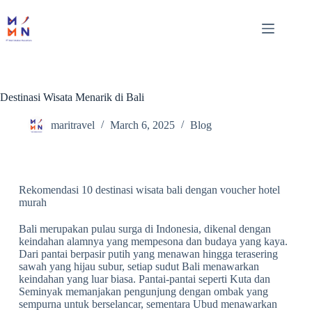
Destinasi Wisata Menarik di Bali
maritravel
March 6, 2025
Blog
Rekomendasi 10 destinasi wisata bali dengan voucher hotel
murah
Bali merupakan pulau surga di Indonesia, dikenal dengan
keindahan alamnya yang mempesona dan budaya yang kaya.
Dari pantai berpasir putih yang menawan hingga terasering
sawah yang hijau subur, setiap sudut Bali menawarkan
keindahan yang luar biasa. Pantai-pantai seperti Kuta dan
Seminyak memanjakan pengunjung dengan ombak yang
sempurna untuk berselancar, sementara Ubud menawarkan