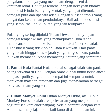
pengalaman budaya yang mendalam dengan seni dan
kerajinan lokal. Bali juga terkenal dengan kekayaan budaya
dan tradisi Hindu-Bali yang kental, yang dapat ditemukan di
berbagai pura dan upacara adat. Dengan suasana tropis yang
hangat dan keramahan penduduknya, Bali adalah destinasi
yang sempurna untuk liburan yang tak terlupakan.
Pulau yang sering dijuluki ‘Pulau Dewata’, menyimpan
berbagai tempat wisata yang menakjubkan. Jika Anda
merencanakan liburan ke Bali di tahun 2024, berikut adalah
10 destinasi yang tidak boleh Anda lewatkan. Dari pantai
yang indah hingga situs sejarah yang mengesankan, panduan
ini akan membantu Anda merancang liburan yang sempurna.
1. Pantai Kuta
Pantai Kuta dikenal sebagai salah satu pantai
paling terkenal di Bali. Dengan ombak ideal untuk berselancar
dan pasir putih yang lembut, tempat ini sempurna untuk
menikmati matahari terbenam dan juga menawarkan berbagai
aktivitas malam yang seru.
2. Hutan Monyet Ubud
Hutan Monyet Ubud, atau Ubud
Monkey Forest, adalah area pelestarian yang menjadi rumah
bagi ratusan kera ekor panjang. Selain bertemu dengan kera,
Anda bisa menjelajahi kuil-kuil kuno di dalam hutan ini.